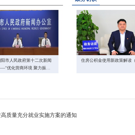
应急预案的通知
生活保障、特困人员救助供养基本生活、孤儿 基
的通知
应急预案的通知
市与县财政事权和支出责任划分改革方案的通知
年朝阳市人民政府第十二次新闻
住房公积金使用新政策解读
—“优化营商环境 聚力振兴
消费专项行动方案的通知
主题系列新闻发布会第八场（发
工作的通知
5年重大行政决策事项目录的通知
展行动方案（2025—2027年）的通知
改善行动实施方案的通知