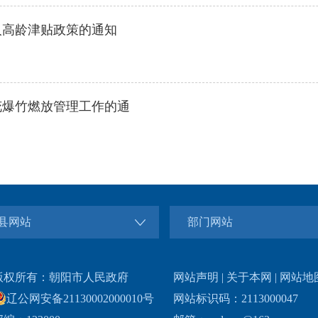
性文件制定主体清单的通知
政策的通知
灾难应急预案的通知
故应急预案的通知
的通知
推动经济以进促稳稳中提质若干措施》的通知
县网站
部门网站
考古调查勘探前置工作管理办法（试行）的通知
查工作规则的通知
版权所有：朝阳市人民政府
网站声明
|
关于本网
|
网站地
辽公网安备21130002000010号
网站标识码：2113000047
分类工作方案的通知