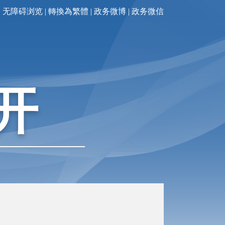
无障碍浏览
|
轉換為繁體
|
政务微博
|
政务微信
开