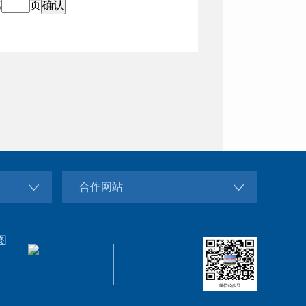
第
页
合作网站
图